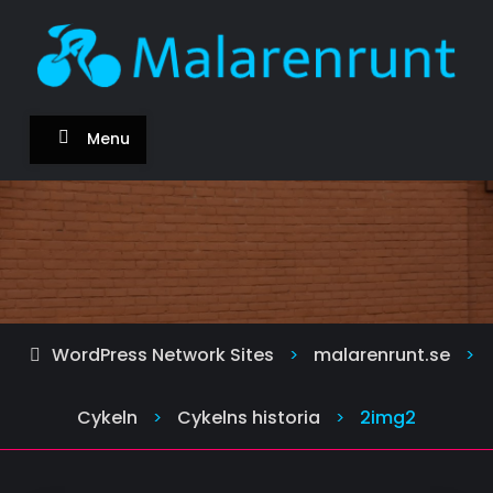
Skip
to
content
malarenrunt.se
Om cykeln och att cykla
Menu
WordPress Network Sites
malarenrunt.se
>
>
Cykeln
Cykelns historia
2img2
>
>