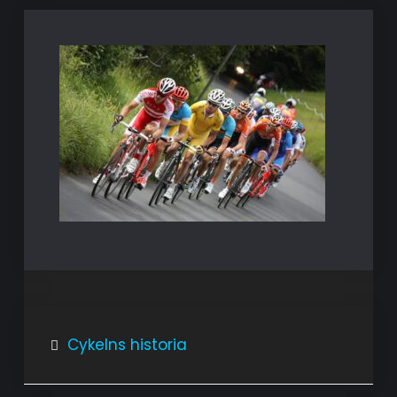
Inläggsnavigering
Cykelns historia