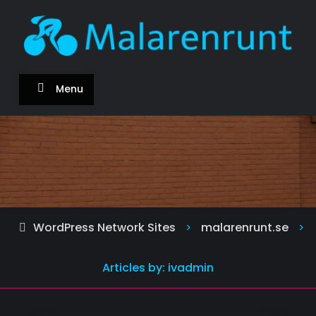
Skip
to
content
malarenrunt.se
Om cykeln och att cykla
Menu
WordPress Network Sites
malarenrunt.se
>
>
Articles by: ivadmin