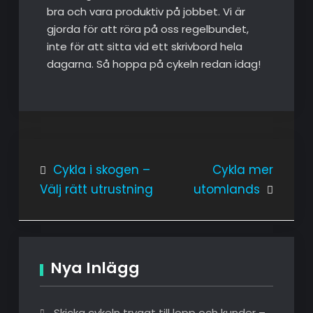
bra och vara produktiv på jobbet. Vi är
gjorda för att röra på oss regelbundet,
inte för att sitta vid ett skrivbord hela
dagarna. Så hoppa på cykeln redan idag!
Inläggsnavigering
Cykla i skogen –
Cykla mer
Välj rätt utrustning
utomlands
Nya Inlägg
Skicka cykeln tryggt till lopp och kunder –