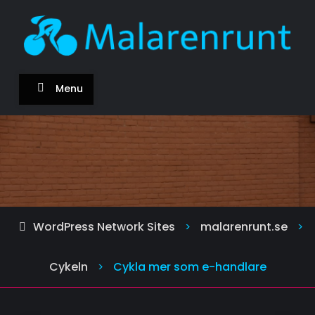
Skip
to
content
malarenrunt.se
Om cykeln och att cykla
Menu
WordPress Network Sites
malarenrunt.se
>
>
Cykeln
Cykla mer som e-handlare
>