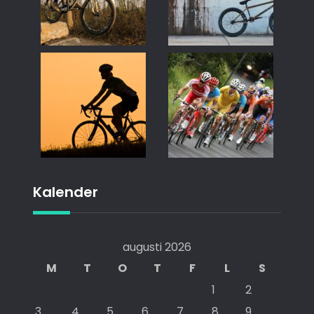
Kalender
augusti 2026
M
T
O
T
F
L
S
1
2
3
4
5
6
7
8
9