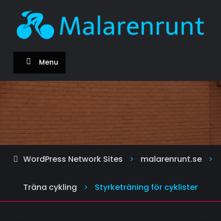
Skip
to
content
malarenrunt.se
Om cykeln och att cykla
Menu
WordPress Network Sites
malarenrunt.se
>
>
Träna cykling
Styrketräning för cyklister
>