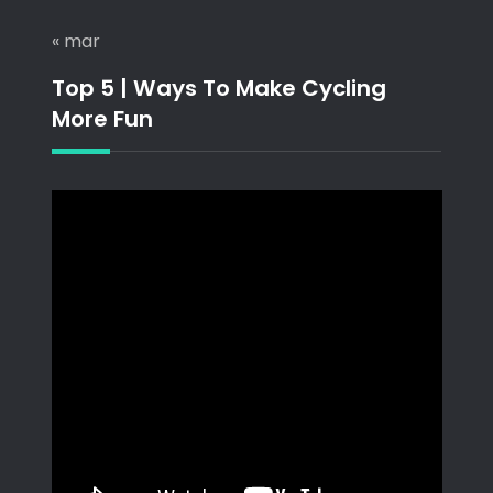
« mar
Top 5 | Ways To Make Cycling
More Fun